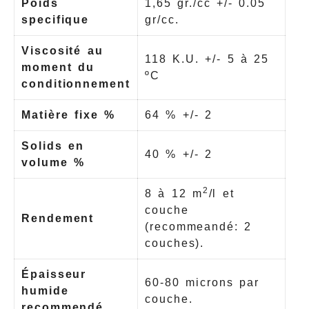
Poids
1,65 gr./cc +/- 0.05
specifique
gr/cc.
Viscosité au
118 K.U. +/- 5 à 25
moment du
ºC
conditionnement
Matière fixe %
64 % +/- 2
Solids en
40 % +/- 2
volume %
2
8 à 12 m
/l et
couche
Rendement
(recommeandé: 2
couches).
Épaisseur
60-80 microns par
humide
couche.
recommendé