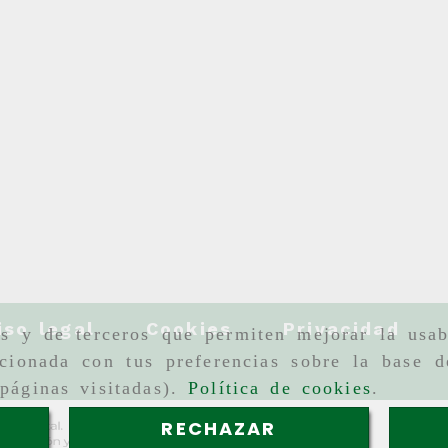
iso legal
Cookies
Privacidad
as y de terceros que permiten mejorar la usab
cionada con tus preferencias sobre la base d
páginas visitadas).
Política de cookies
.
RECHAZAR