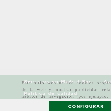
Servicios en Madrid Sur
Av
Este sitio web utiliza cookies propi
de la web y mostrar publicidad rela
Política de calidad
hábitos de navegación (por ejemplo, 
CONFIGURAR