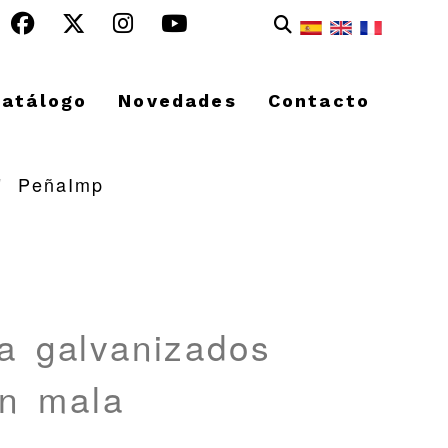
Catálogo
Novedades
Contacto
PeñaImp
a galvanizados
on mala