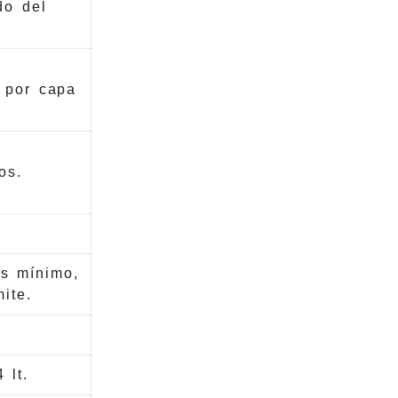
do del
 por capa
os.
s mínimo,
ite.
 lt.