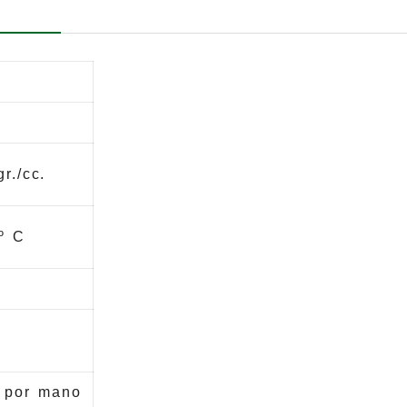
r./cc.
º C
. por mano