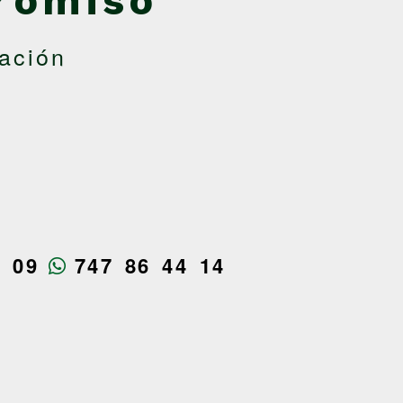
romiso
ación
4 09
747 86 44 14