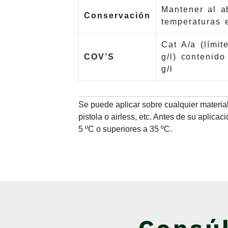
Mantener al a
Conservación
temperaturas 
Cat A/a (límit
COV’S
g/l) contenid
g/l
Se puede aplicar sobre cualquier material
pistola o airless, etc. Antes de su aplic
5 ºC o superiores a 35 ºC.