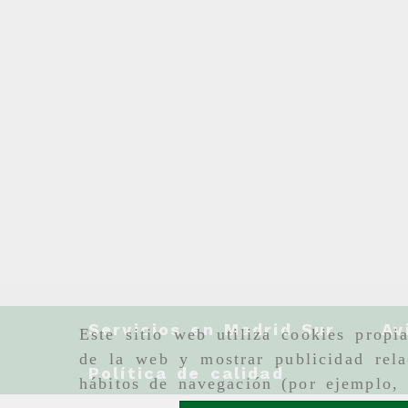
Servicios en Madrid Sur
Av
Este sitio web utiliza cookies propi
de la web y mostrar publicidad rela
Política de calidad
hábitos de navegación (por ejemplo, 