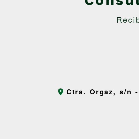
Consú
Reci
Ctra. Orgaz, s/n 