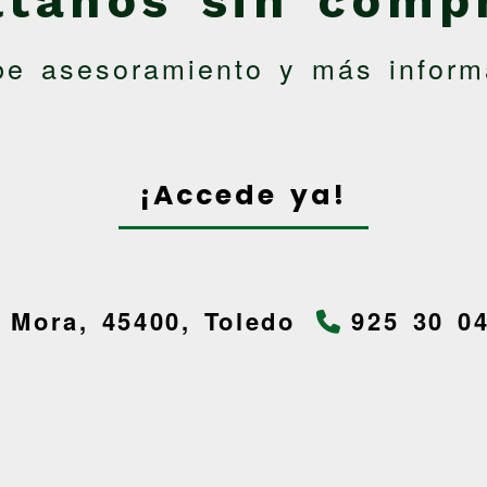
ltanos sin comp
be asesoramiento y más inform
¡Accede ya!
-
Mora,
45400,
Toledo
925 30 0