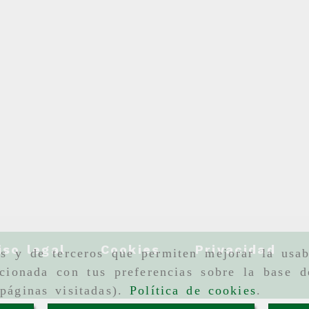
iso legal
Cookies
Privacidad
as y de terceros que permiten mejorar la usab
cionada con tus preferencias sobre la base d
páginas visitadas).
Política de cookies
.