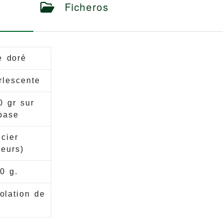
Ficheros
e doré
rlescente
0 gr sur
base
cier
leurs)
0 g.
solation de