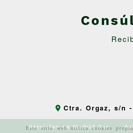
Consú
Reci
Ctra. Orgaz, s/n 
Servicios en Madrid Sur
Av
Este sitio web utiliza cookies propi