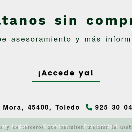
ltanos sin comp
be asesoramiento y más inform
¡Accede ya!
-
Mora,
45400,
Toledo
925 30 0
iso legal
Cookies
Privacidad
as y de terceros que permiten mejorar la usab